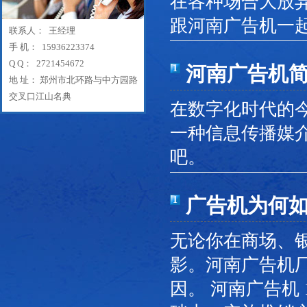
在各种场合大放
跟河南广告机一
联系人： 王经理
手 机： 15936223374
Q Q： 2721454672
河南广告机
1
地 址： 郑州市北环路与中方园路
交叉口江山名典
在数字化时代的
一种信息传播媒
吧。
广告机为何
1
无论你在商场、
影。河南广告机
因。 河南广告