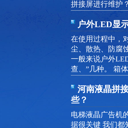
拼接屏进行维护？
户外LED显
1
在使用过程中，
尘、散热、防腐
一般来说户外LE
查、”几种。 箱
河南液晶拼
1
些？
电梯液晶广告机
据很关键 我们