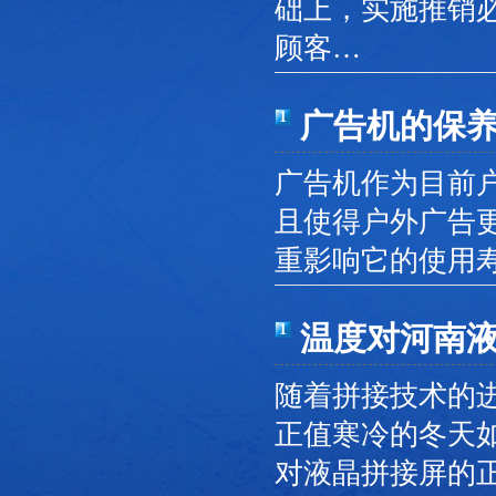
础上，实施推销
顾客…
广告机的保
1
广告机作为目前
且使得户外广告
重影响它的使用
温度对河南
1
随着拼接技术的
正值寒冷的冬天
对液晶拼接屏的