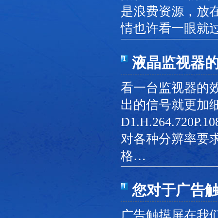
是浪费资源，放
情也许看一眼就
液晶监视器
1
看一台监视器的
出的信号就更加
D1.H.264.7
对各种分辨率要
格…
您对于广告
1
广告触摸屏在我