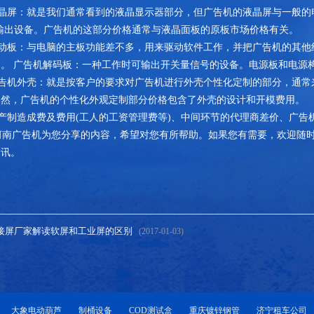
晶屏：就是我们通常看到的液晶显示器部分，但广告机的液晶屏与一般的
输出设备。广告机的这部分价格通常与液晶面板的原板市场价格有关。
动板：与电脑的主板功能差不多，用来驱动软件工作，并把广告机的其他
。 广告机解码板：一种工作时可输出开关量信号的设备。电源板和电源
告机外壳：就是按客户的要求对广告机进行外壳个性化定制的部分，通常
当然，广告机的个性化外观定制部分价格包含了外壳的设计和开模费用。
产制造成费及费用(工人的工资管理费等)、中间环节的代理商差价、广告
南广告机为您分享的内容，希望对您有所帮助。如果您有需要，欢迎随时
资讯。
接屏厂家解读软屏和工业屏的区别
(2017-01-03)
大象电动葫芦
制桶设备
COD测试盒
重庆镀锌钢管
济宁租车公司