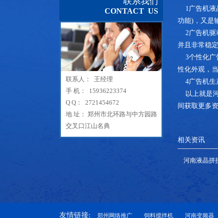
联系我们
1广告机液
CONTACT US
功能)，又是
2广告机驱
并且非常稳定
3个性化广
性化外观，
联系人： 王经理
4广告机生
手 机： 15936223374
以上就是河
Q Q： 2721454672
间获取更多
地 址： 郑州市北环路与中方园路
交叉口江山名典
相关资讯
河南液晶拼
友情链接:
郑州网络推广
饲料搅拌机
河南变频器