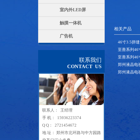
室内外LED屏
触摸一体机
相关产品
广告机
46寸3.5拼缝
至善系列46寸
至善系列46寸5
联系我们
郑州液晶电
CONTACT US
郑州液晶电
联系人： 王经理
手 机： 15936223374
Q Q： 2721454672
地 址： 郑州市北环路与中方园路