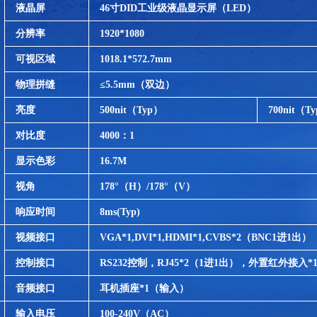
液晶屏
46
寸DID工业级液晶显示屏（LED）
分辨率
1920*1080
可视区域
1018.1*572.7mm
物理拼缝
≤5.5mm（双边）
亮度
500nit
（Typ）
700nit
（Ty
对比度
4000
：1
显示色彩
16.7M
视角
178
°（H）/178°（V）
响应时间
8ms(Typ)
视频接口
VGA*1,DVI*1,HDMI*1,CVBS*2
（BNC1进1出）
控制接口
RS232
控制，RJ45*2（1进1出），外置红外接入*
音频接口
耳机插座*1（输入）
输入电压
100-240V
（AC）