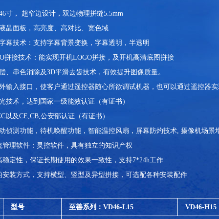
46寸， 超窄边设计，双边物理拼缝5.5mm
ED液晶面板，高亮度、高对比、宽色域
动字幕技术：支持字幕背景变换，字幕透明，半透明
OGO拼接技术：能实现开机LOGO拼接，及开机高清底图拼接
补偿、串色消除及3D平滑去齿技术，有效提升图像质量。
红外输入接口，使客户通过遥控器随心所欲调试机器，也可以通过遥控器
背光技术，达到国家一级能效认证（有证书）
CC以及CE,CB,公安部认证（有证书）
自动侦测功能，待机唤醒功能，智能温控风扇，屏幕防灼技术, 摄像机场景
系统管理软件：灵控软件，具有独立的知识产权
、高稳定性，保证长期使用的效果一致性，支持7*24h工作
活的安装方式，支持横型、竖型及异型拼接，可选配各种安装配件
型号
至善系列：VD46-L15
VD46-H15