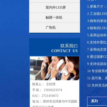
1.屏幕尺寸：
室内外LED屏
2.工业级L
触摸一体机
3.独有的滚
广告机
4.独有的L
5.采用运动
6.支持外置
联系我们
7.采用动态
CONTACT US
8.通过国家C
9.支持信源
10.专业级
11.高可靠
联系人： 王经理
12.支持灵
手 机： 15936223374
Q Q： 2721454672
系列
地 址： 郑州市北环路与中方园路